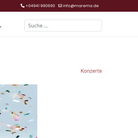
+04941 990690
info@marema.de
Suchen
Konzerte