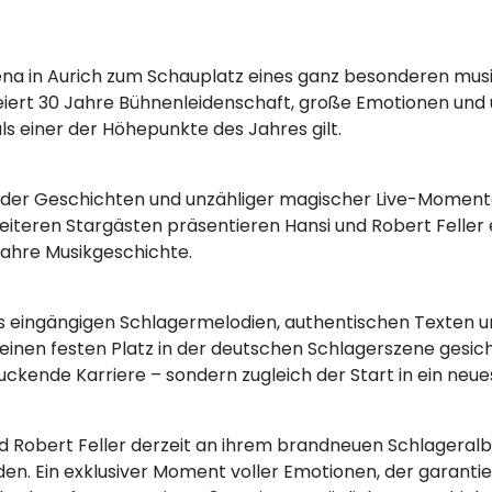
ena in Aurich zum Schauplatz eines ganz besonderen musik
r feiert 30 Jahre Bühnenleidenschaft, große Emotionen u
ls einer der Höhepunkte des Jahres gilt.
nder Geschichten und unzähliger magischer Live-Moment
eren Stargästen präsentieren Hansi und Robert Feller ei
Jahre Musikgeschichte.
s eingängigen Schlagermelodien, authentischen Texten 
 einen festen Platz in der deutschen Schlagerszene gesicher
ckende Karriere – sondern zugleich der Start in ein neue
nd Robert Feller derzeit an ihrem brandneuen Schlagera
den. Ein exklusiver Moment voller Emotionen, der garantie