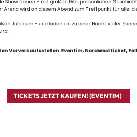
nde Show freuen – mit großen Hits, persönlichen Geschic
Arena wird an diesem Abend zum Treffpunkt für alle, die
großen Jubiläum – und laden ein zu einer Nacht voller Eri
ird.
nnten Vorverkaufsstellen. Eventim, Nordwestticket, Fe
TICKETS JETZT KAUFEN! (EVENTIM)