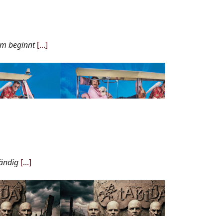
um beginnt
[...]
tändig
[...]