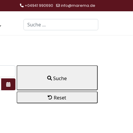
+04941 990690
info@marema.de
Suchen
Suche
Kalender öffnen
Reset