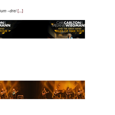
läum –drei
[...]