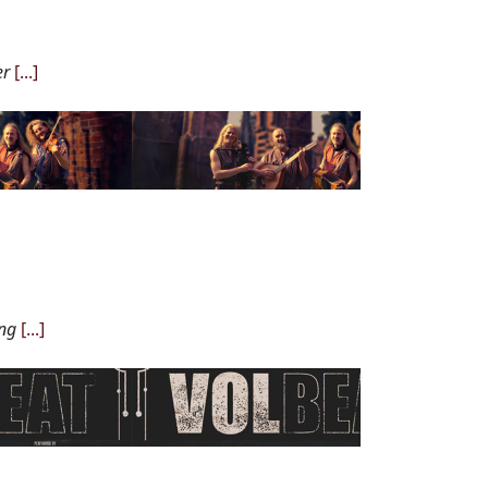
er
[...]
ung
[...]