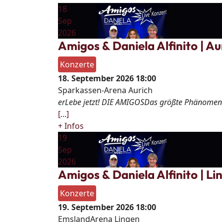
18
Sep
2026
Amigos & Daniela Alfinito | Au
Konzerte
18. September 2026
18:00
Sparkassen-Arena Aurich
erLebe jetzt! DIE AMIGOSDas größte Phänomen 
[...]
+ Infos
19
Sep
2026
Amigos & Daniela Alfinito | Li
Konzerte
19. September 2026
18:00
EmslandArena Lingen