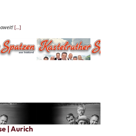
paweit!
[...]
e | Aurich